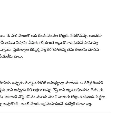
ాయి. ఈ సారి వేలంలో అది రెండు వందల కోట్లకు చేరుకోవచ్చు. అందరూ
కానీ అసలు విషాదం ఏమిటంటే..సొంత ఇల్లు కొనాలనుకునే సామాన్య
్నాయి. ప్రభుత్వాల కక్కుర్తి వల్ల కరిగిపోతున్న తమ కలలను చూసిన
ం చేయలేరు కూడా.
ు చేయడం ఇప్పుడు మధ్యతరగతికి అసాధ్యంగా మారింది. ఓ పదేళ్ల కిందటి
ది. కానీ ఇప్పుడు 90 లక్షలు అప్పు చేస్తే కానీ ఇల్లు లభించడం లేదు. ఈ
ుకు కాదు. అలాంటి చోట్ల కనీసం మూడు నుంచి నాలుగు కోట్లు ఉంటుంది. పెద్దగా
ు అవుతోంది. అంటే నెలకు లక్ష సంపాదించే ఉద్యోగి కూడా ఇల్ల.