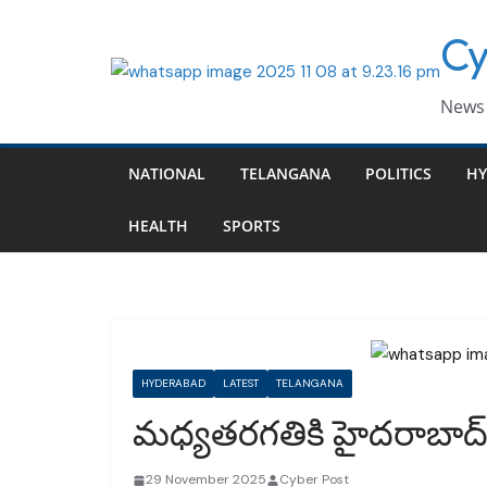
Skip
Cy
to
content
News 
NATIONAL
TELANGANA
POLITICS
HY
HEALTH
SPORTS
HYDERABAD
LATEST
TELANGANA
మధ్యతరగతికి హైదరాబాద్
29 November 2025
Cyber Post