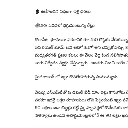
🏠 ఊహించని విధంగా ఇళ్ల ధరలు
💰ORR పరిధిలో భగ్గుమంటున్న రేట్లు
కోకాపేట భూములు ఎకరానికి రూ .150 కోట్లకు చేరుకున్న
ఇది రియల్ భూమ్ అని ఆహో..ఓహో అని చెప్పుకోవచ్చు. 
మధ్యతరగతి ప్రజల కలలు ఈ వేలం వెర్రి కింద నలిగిపోతున
వారు నిర్వేదం వ్యక్తం చేస్తున్నారు. అంతకు మించి వారే
హైదరాబాద్ లో ఇల్లు కొనలేకపోతున్న సామాన్యుడు
వెయ్యి ఎస్‌ఎఫ్‌టీతో ఓ డబుల్ బెడ్ రూం ఇల్లు కొనుగోల
వరకూ ఇరవై లక్షల రూపాయలు లోన్ పెట్టుకుంటే ఇల్లు వచ్చే
90 లక్షలు బడా బిల్డర్లు కట్టే స్కై స్క్రాపర్లలో కొనేంద
సౌకర్యాలు ఉండని అపార్టుమెంట్లలలోనే ఈ 90 లక్షల ఖర్చ