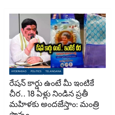
HYDERABAD
POLITICS
TELANGANA
రేషన్ కార్డు ఉంటే మీ ఇంటికే
చీర.. 18 ఏళ్లు నిండిన ప్రతీ
మహిళకు అందజేస్తాం: మంత్రి
పొన్నం