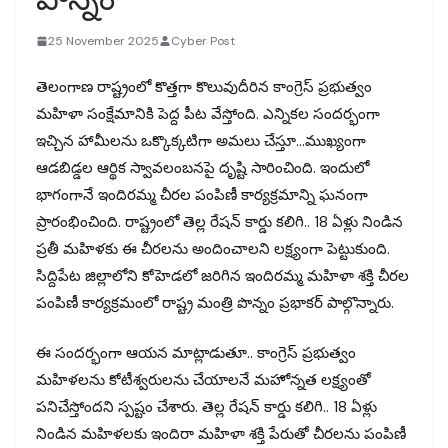
25 November 2025
Cyber Post
తెలంగాణ రాష్ట్రంలో కొత్తగా కొలువుదీరిన కాంగ్రెస్ ప్రభుత్వం
మహిళా సంక్షేమానికి పెద్ద పీట వేస్తోంది. ఎన్నికల సందర్భంగా
ఇచ్చిన హామీలను ఒక్కొక్కటిగా అమలు చేస్తూ…ముఖ్యంగా
ఆడబిడ్డల ఆర్థిక స్వావలంబనపై దృష్టి సారించింది. ఇందులో
భాగంగానే ఇందిరమ్మ చీరల పంపిణీ కార్యక్రమాన్ని ఘనంగా
ప్రారంభించింది. రాష్ట్రంలో తెల్ల రేషన్ కార్డు కలిగి.. 18 ఏళ్లు నిండిన
ప్రతీ మహిళకు ఈ చీరలను అందించాలని లక్ష్యంగా పెట్టుకుంది.
సిద్దిపేట జిల్లాలోని కోహెడలో జరిగిన ఇందిరమ్మ మహిళా శక్తి చీరల
పంపిణీ కార్యక్రమంలో రాష్ట్ర మంత్రి పొన్నం ప్రభాకర్ పాల్గొన్నారు.
ఈ సందర్భంగా ఆయన మాట్లాడుతూ.. కాంగ్రెస్ ప్రభుత్వం
మహిళలను కోటీశ్వరులను చేయాలనే మహోన్నత లక్ష్యంతో
పనిచేస్తోందని స్పష్టం చేశారు. తెల్ల రేషన్ కార్డు కలిగి.. 18 ఏళ్లు
నిండిన మహిళలకు ఇందిరా మహిళా శక్తి పేరుతో చీరలను పంపిణీ