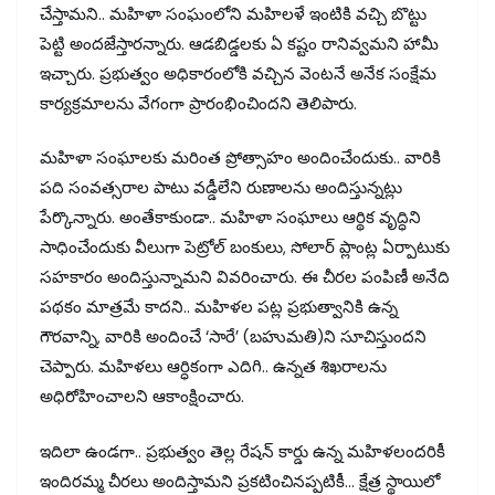
చేస్తామని.. మహిళా సంఘంలోని మహిలళే ఇంటికి వచ్చి బొట్టు
పెట్టి అందజేస్తారన్నారు. ఆడబిడ్డలకు ఏ కష్టం రానివ్వమని హామీ
ఇచ్చారు. ప్రభుత్వం అధికారంలోకి వచ్చిన వెంటనే అనేక సంక్షేమ
కార్యక్రమాలను వేగంగా ప్రారంభించిందని తెలిపారు.
మహిళా సంఘాలకు మరింత ప్రోత్సాహం అందించేందుకు.. వారికి
పది సంవత్సరాల పాటు వడ్డీలేని రుణాలను అందిస్తున్నట్లు
పేర్కొన్నారు. అంతేకాకుండా.. మహిళా సంఘాలు ఆర్థిక వృద్ధిని
సాధించేందుకు వీలుగా పెట్రోల్ బంకులు, సోలార్ ప్లాంట్ల ఏర్పాటుకు
సహకారం అందిస్తున్నామని వివరించారు. ఈ చీరల పంపిణీ అనేది
పథకం మాత్రమే కాదని.. మహిళల పట్ల ప్రభుత్వానికి ఉన్న
గౌరవాన్ని, వారికి అందించే ‘సారే’ (బహుమతి)ని సూచిస్తుందని
చెప్పారు. మహిళలు ఆర్ధికంగా ఎదిగి.. ఉన్నత శిఖరాలను
అధిరోహించాలని ఆకాంక్షించారు.
ఇదిలా ఉండగా.. ప్రభుత్వం తెల్ల రేషన్ కార్డు ఉన్న మహిళలందరికీ
ఇందిరమ్మ చీరలు అందిస్తామని ప్రకటించినప్పటికీ… క్షేత్ర స్థాయిలో