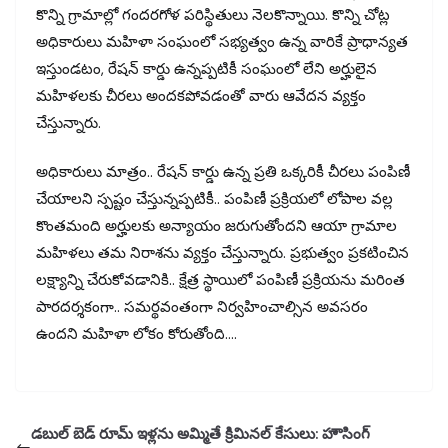
కొన్ని గ్రామాల్లో గందరగోళ పరిస్థితులు నెలకొన్నాయి. కొన్ని చోట్ల
అధికారులు మహిళా సంఘంలో సభ్యత్వం ఉన్న వారికే ప్రాధాన్యత
ఇస్తుండటం, రేషన్ కార్డు ఉన్నప్పటికీ సంఘంలో లేని అర్హులైన
మహిళలకు చీరలు అందకపోవడంతో వారు ఆవేదన వ్యక్తం
చేస్తున్నారు.
అధికారులు మాత్రం.. రేషన్ కార్డు ఉన్న ప్రతి ఒక్కరికీ చీరలు పంపిణీ
చేయాలని స్పష్టం చేస్తున్నప్పటికీ.. పంపిణీ ప్రక్రియలో లోపాల వల్ల
కొంతమంది అర్హులకు అన్యాయం జరుగుతోందని ఆయా గ్రామాల
మహిళలు తమ నిరాశను వ్యక్తం చేస్తున్నారు. ప్రభుత్వం ప్రకటించిన
లక్ష్యాన్ని చేరుకోవడానికి.. క్షేత్ర స్థాయిలో పంపిణీ ప్రక్రియను మరింత
పారదర్శకంగా.. సమర్థవంతంగా నిర్వహించాల్సిన అవసరం
ఉందని మహిళా లోకం కోరుతోంది….
డబుల్‌ బెడ్‌ రూమ్ ఇళ్లను అమ్మితే క్రిమినల్ కేసులు: హౌసింగ్