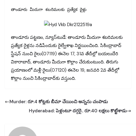
తాండూరు మీదుగా శబరిమలకు ప్రత్యేక రైళ్లు
తాండూరు పట్టణం, న్యూస్‌టుడే: తాండూరు మీదుగా శబరిమలకు
ప్రత్యేక రైళ్లను నడిపేందుకు రైల్వేశాఖ నిర్ణయించింది. సికింద్రాబాద్‌
స్టేషన్‌ నుంచి రైలు(07119) ఈనెల 17, 31వ తేదీల్లో బయలుదేరి
వికారాబాద్, తాండూరు మీదుగా కొల్లాం చేరుకుంటుంది. తిరుగు
ప్రయాణంలో మళ్లీ రైలు(07120) ఈనెల 19, జనవరి 2వ తేదీల్లో
కొల్లాం నుంచి సికింద్రాబాద్‌కు వస్తుంది.
Murder: రూ.4 కోట్లకు బీమా చేయించి అన్నను చంపాడు
Hyderabad: పెళ్లంటూ దగ్గరై.. రూ.40 లక్షలు కొట్టేశాడు