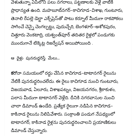
వెళుతున్నా ఏపీలోని పలు నగరాలు, పట్టణాలకు వెళ్లే వాటికి
ప్రాధాన్యత ఉంది. మహబూబ్‌నగర్‌-కాచిగూడ-విశాఖ, గుంటూరు,
తెనాలి రేపల్లె డెల్టా ఎక్స్‌ప్రెస్‌తో పాటు కర్నూల్‌ మీదుగా రాకపోకలు
సాగించే చెన్నై చెంగల్పట్టు, పుదుచ్చేరి, బెంగళూర్‌-అశోకపురం,
చిత్తూరు వెంకటాద్రి, యశ్వంత్‌పూర్‌ తదితర రైళ్లలో పండుగకు
ముందుగానే టిక్కెట్ల రిజర్వేషన్‌ అయిపోయింది .
ఆ రైళ్లు పునరుద్ధరిస్తే మేలు…
క
రోనా సమయంలో రద్దు చేసిన కాచిగూడ-టాటానగర్‌ రైలును
నేటికీ పునరుద్ధరించలేదు. ఈ రైలు కాచిగూడ నుంచి గుంటూరు,
విజయవాడ, ఏలూరు, విశాఖపట్నం, విజయనగరం, శ్రీకాకుళం,
పలాస మీదుగా టాటానగర్‌ వెళ్లేది. దీనికి నగరవాసుల నుంచి
చాలా డిమాండ్‌ ఉండేది. ప్రత్యేక రైలుగా నడిపిన కాచిగూడ-
కాకినాడ రైలును నిలిపివేశారు. సంక్రాంతి పండుగ నేపథ్యంలో
టాటానగర్, కాకినాడ రైళ్లను పునరుద్ధరించాలని ప్రయాణికులు
డిమాండ్‌ చేస్తున్నారు.