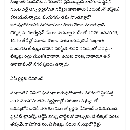
సం
క్రాంతి పండుగకు నగరంలోని ప్రముఖమైన కాచిగూడ స్టేషన్‌
నుంచి వెళ్లే అన్ని రైళ్లలోనూ నిరీక్షణ జాబితాలు (వెయిటింగ్‌ లిస్ట్‌లు)
కనబడుతున్నాయి. పండుగను తమ సొంతూళ్లలో
జరుపుకోవడానికి నగరవాసులు రెండు నెలల ముందుగానే
టిక్కెట్లను రిజర్వేషన్‌ చేయించుకున్నారు. దీంతో 2026 జనవరి 13,
14, 15 తేదీల్లో మూడు రోజుల పాటు జరుపుకొనే సంక్రాంతి
పండుగకు టిక్కెట్లు దొరకని పరిస్థితి. చివరి నిమిషంలో ఎవరైనా
టిక్కెట్లు రద్దు చేసుకోకపోతారా, తమకు దొరక్క పోతాయా అనే
ఆశాభావంతో నగర ప్రజలు ఉన్నారు.
ఏపీ రైళ్లకు డిమాండ్‌
సంక్రాంతిని ఏపీలో ఘనంగా జరుపుకొంటారు. నగరంలో స్థిరపడ్డ
వారు పండగను తమ స్వస్థలాల్లో కుటుంబ సభ్యులతో
జరుపుకోవడానికి వెళుతుండటంతో రైళ్లకు డిమాండ్‌ పెరుగుతుంది.
ప్రైవేట్‌ ట్రావెల్స్, ఆర్టీసీ బస్సు ఛార్జీలతో పోల్చుకుంటే టిక్కెట్‌ ధరలు
తక్కువే. కాచిగూడ నుంచి నిత్యం పదుల సంఖ్యలో రైళ్లు