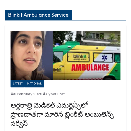
Blinkit Ambulance Service
LATEST
NATIONAL
6 February 2026
Cyber Post
అర్ధరాత్రి మెడికల్ ఎమర్జెన్సీలో
ప్రాణదాతగా మారిన బ్లింకిట్ అంబులెన్స్
సర్వీస్