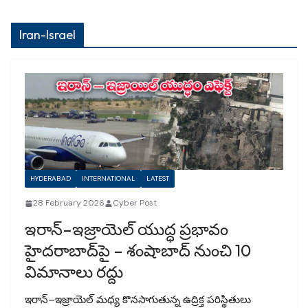
Iran-Israel
HYDERABAD
INTERNATIONAL
LATEST
28 February 2026
Cyber Post
ఇరాన్–ఇజ్రాయెల్ యుద్ధ ప్రభావం
హైదరాబాద్‌పై – శంషాబాద్ నుంచి 10
విమానాలు రద్దు
ఇరాన్–ఇజ్రాయెల్ మధ్య కొనసాగుతున్న ఉద్రిక్త పరిస్థితులు