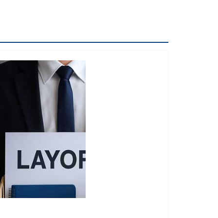
Selected for Prestigious Humphrey
Fellowship at MIT, USA
అమెరికాలోని ప్రతిష్ఠాత్మక ఎంఐటీలో హంఫ్రీ
ఫెలోషిప్‌కు తెలంగాణ బిడ్డ IAS కీర్తి జల్లి ఎంపిక
ప్యాకెట్ వంట నూనెనా..? సహజ గానుగ
నూనెనా..? ఆరోగ్యానికి ఏది మంచిది?
ఏదులాబాద్ లో ఆగస్టు 13 నుంచి శ్రీ గోదా సమేత
మన్నారూ రంగనాయక స్వామి బ్రహ్మోత్సవాలు