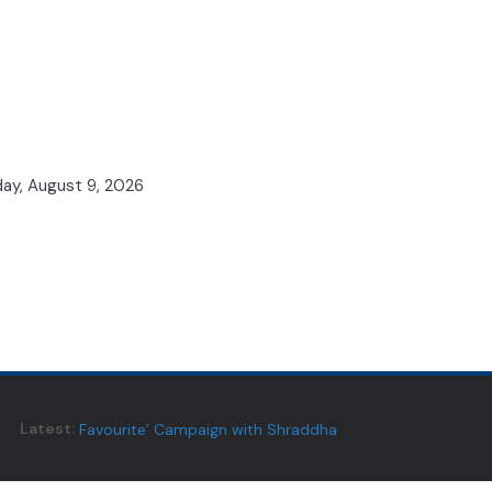
ay, August 9, 2026
Eureka Forbes Unveils ‘Ghar Ka New
Latest:
Favourite’ Campaign with Shraddha
Kapoor
Telangana’s Daughter Keerthi Jalli IAS