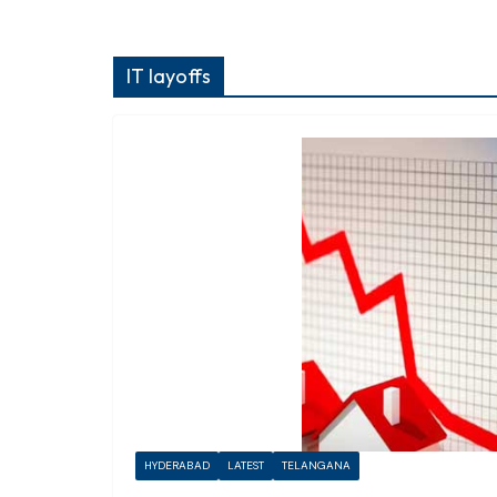
IT layoffs
HYDERABAD
LATEST
TELANGANA