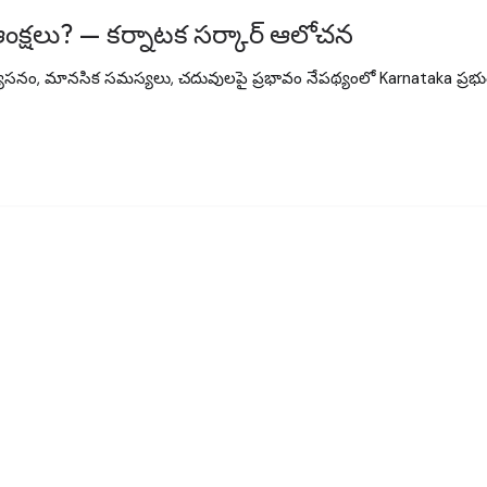
లపై ఆంక్షలు? — కర్నాటక సర్కార్ ఆలోచన
ా వ్యసనం, మానసిక సమస్యలు, చదువులపై ప్రభావం నేపథ్యంలో Karnataka ప్రభుత