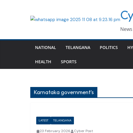
Skip
Cy
to
content
News 
NATIONAL
TELANGANA
POLITICS
HY
HEALTH
SPORTS
Karnataka government’s
LATEST
TELANGANA
23 February 2026
Cyber Post