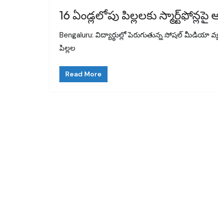
16 ఏండ్లలోపు పిల్లలకు స్మార్ట్‌ఫోన్
Bengaluru: విద్యార్థుల్లో పెరుగుతున్న సోషల్ మీడియ
పిల్లల
Read More