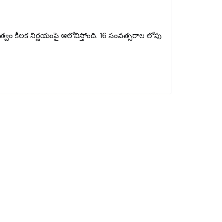
్వం కీలక నిర్ణయంపై ఆలోచిస్తోంది. 16 సంవత్సరాల లోపు