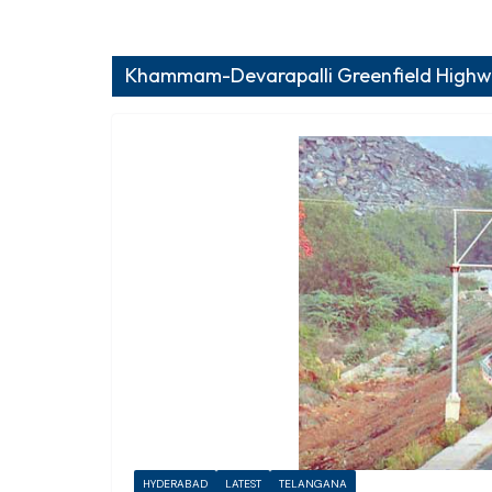
Khammam-Devarapalli Greenfield Highway
HYDERABAD
LATEST
TELANGANA