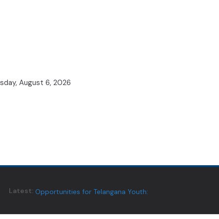
sday, August 6, 2026
ATCs to Open Global Career
Latest:
Opportunities for Telangana Youth:
Minister Vivek
ప్యాకెట్ వంట నూనెనా..? సహజ గానుగ