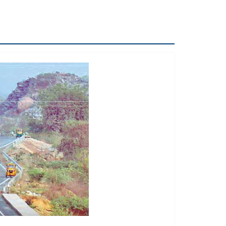
నూనెనా..? ఆరోగ్యానికి ఏది మంచిది?
ఏదులాబాద్ లో ఆగస్టు 13 నుంచి శ్రీ గోదా సమేత
మన్నారూ రంగనాయక స్వామి బ్రహ్మోత్సవాలు
Eureka Forbes Unveils ‘Ghar Ka New
Favourite’ Campaign with Shraddha
Kapoor
Technocraft Ventures IPO Opens on
August 7; Price Band Fixed at ₹200–212