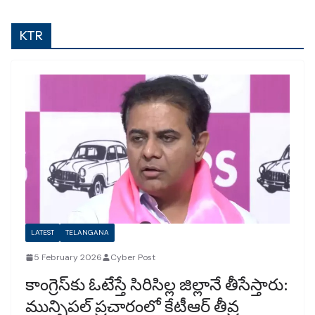
KTR
LATEST
TELANGANA
5 February 2026
Cyber Post
కాంగ్రెస్‌కు ఓటేస్తే సిరిసిల్ల జిల్లానే తీసేస్తారు:
మున్సిపల్ ప్రచారంలో కేటీఆర్ తీవ్ర