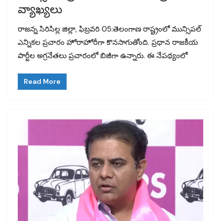
వ్యాఖ్యలు
రాజన్న సిరిసిల్ల జిల్లా, ఫిబ్రవరి 05:తెలంగాణ రాష్ట్రంలో మున్సిపల్
ఎన్నికల ప్రచారం హోరాహోరీగా కొనసాగుతోంది. ప్రధాన రాజకీయ
పార్టీల అగ్రనేతలు ప్రచారంలో బిజీగా ఉన్నారు. ఈ నేపథ్యంలో
Read More