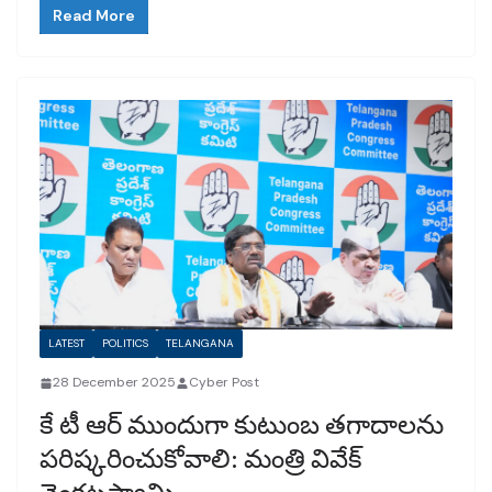
Read More
LATEST
POLITICS
TELANGANA
28 December 2025
Cyber Post
కే టీ ఆర్ ముందుగా కుటుంబ తగాదాలను
పరిష్కరించుకోవాలి: మంత్రి వివేక్