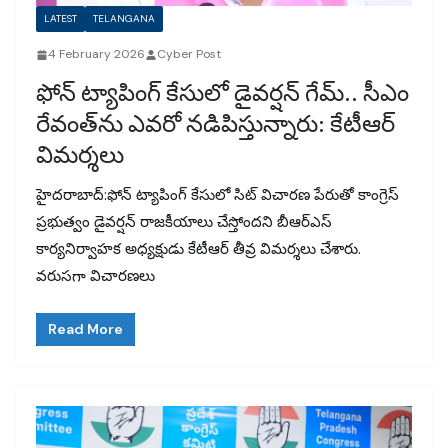
LATEST
TELANGANA
4 February 2026
Cyber Post
ఫోన్ ట్యాపింగ్ కేసులో డైవర్షన్ గేమ్‌.. సీఎం
రేవంత్‌ను ఎవరో నడిపిస్తున్నారు: కేటీఆర్
విమర్శలు
హైదరాబాద్‌:ఫోన్‌ ట్యాపింగ్‌ కేసులో సిట్ విచారణ పేరుతో కాంగ్రెస్
ప్రభుత్వం డైవర్షన్ రాజకీయాలు చేస్తోందని బీఆర్‌ఎస్‌
కార్యనిర్వాహక అధ్యక్షుడు కేటీఆర్‌ తీవ్ర విమర్శలు చేశారు.
వరుసగా విచారణలు
Read More