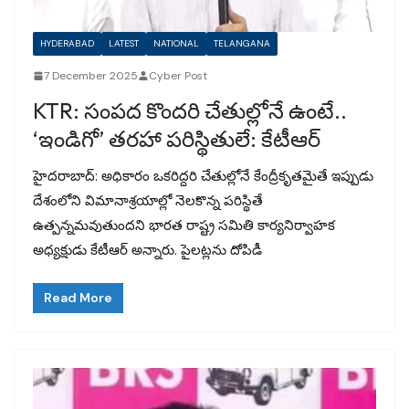
HYDERABAD
LATEST
NATIONAL
TELANGANA
7 December 2025
Cyber Post
KTR: సంపద కొందరి చేతుల్లోనే ఉంటే..
‘ఇండిగో’ తరహా పరిస్థితులే: కేటీఆర్‌
హైదరాబాద్‌: అధికారం ఒకరిద్దరి చేతుల్లోనే కేంద్రీకృతమైతే ఇప్పుడు
దేశంలోని విమానాశ్రయాల్లో నెలకొన్న పరిస్థితే
ఉత్పన్నమవుతుందని భారత రాష్ట్ర సమితి కార్యనిర్వాహక
అధ్యక్షుడు కేటీఆర్‌ అన్నారు. పైలట్లను దోపిడీ
Read More