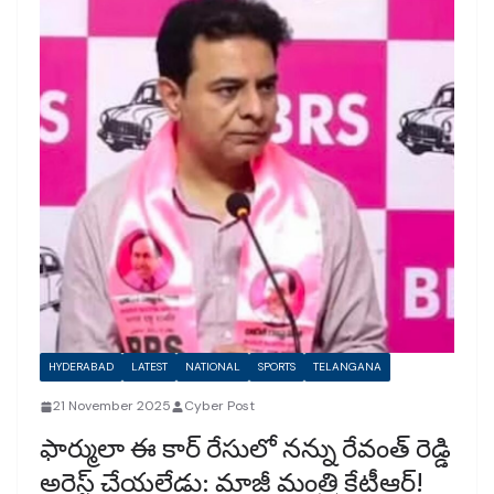
HYDERABAD
LATEST
NATIONAL
SPORTS
TELANGANA
21 November 2025
Cyber Post
ఫార్ములా ఈ కార్ రేసులో నన్ను రేవంత్ రెడ్డి
అరెస్ట్ చేయలేడు: మాజీ మంత్రి కేటీఆర్!