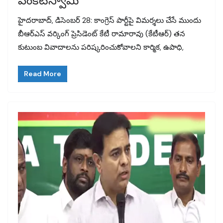
వెంకటస్వామి
హైదరాబాద్, డిసెంబర్ 28: కాంగ్రెస్ పార్టీపై విమర్శలు చేసే ముందు
బీఆర్‌ఎస్ వర్కింగ్ ప్రెసిడెంట్ కేటీ రామారావు (కేటీఆర్) తన
కుటుంబ వివాదాలను పరిష్కరించుకోవాలని కార్మిక, ఉపాధి,
Read More