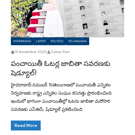
HYDERABAD
LATEST
POLITICS
TELANGANA
19 November 2025
Cyber Post
పంచాయితీ ఓటర్ల జాబితా సవరణకు
షెడ్యూల్!
హైదరాబాద్:నవంబర్ 19తెలంగాణలో పంచాయతీ ఎన్నికల
నిర్వహణకు రాష్ట్ర ఎన్నికల సంఘం కసరత్తు ప్రారంభించింది
ఇందులో భాగంగా పంచాయితీల్లో ఓటరు జాబితా మరోసారి
సవరణకు ఎస్ఈసీ, షెడ్యూల్ ప్రకటించింది
Read More