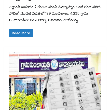
ఎల్లుండి ఉదయం 7 గంటల నుంచి మధ్యాహ్నం ఒంటి గంట వరకు
పోలింగ్ మొదటి విడతలో 189 మండలాలు, 4,235 గ్రామ
పంచాయతీలు ఓటు హక్కు వినియోగించుకోనున్న
Read More