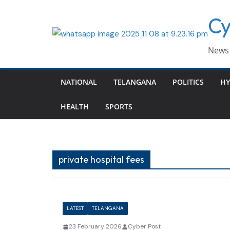
Skip
Cy
to
content
News 
NATIONAL
TELANGANA
POLITICS
HY
HEALTH
SPORTS
private hospital fees
LATEST
TELANGANA
23 February 2026
Cyber Post