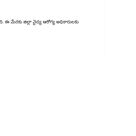
ంది. ఈ మేరకు జిల్లా వైద్య ఆరోగ్య అధికారులకు