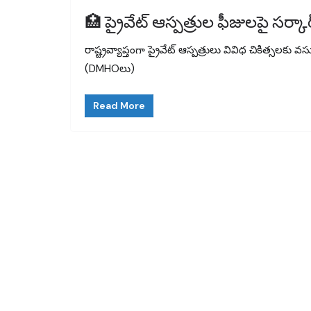
🏥 ప్రైవేట్ ఆస్పత్రుల ఫీజులపై సర్
రాష్ట్రవ్యాప్తంగా ప్రైవేట్ ఆస్పత్రులు వివిధ చికిత్సలక
(DMHOలు)
Read More