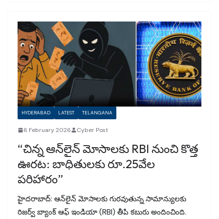
HYDERABAD
LATEST
TELANGANA
6 February 2026
Cyber Post
“చిన్న ఆన్‌లైన్ మోసాలకు RBI నుంచి కొత్త
ఊరట: బాధితులకు రూ.25వేల
పరిహారం”
హైదరాబాద్: ఆన్‌లైన్ మోసాలకు గురవుతున్న సామాన్యులకు
రిజర్వ్ బ్యాంక్ ఆఫ్ ఇండియా (RBI) తీపి కబురు అందించింది.