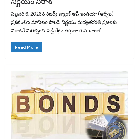
నిర్ణయం నిరాశ
ఫిబ్రవరి 6, 2026న రిజర్వ్ బ్యాంక్ ఆఫ్ ఇండియా (ఆర్బీఐ)
ప్రకటించిన మానిటరీ పాలసీ నిర్ణయం మధ్యతరగతి ప్రజలకు
నిరాశనే మిగిల్చింది. వడ్డీ రేట్లు తగ్గుతాయని, దాంతో
Read More