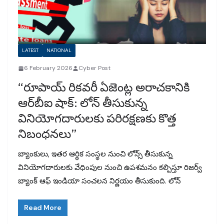
LATEST
NATIONAL
6 February 2026
Cyber Post
“రూపాయ్ రికవరీ ఏజెంట్ల అరాచకానికి
ఆర్‌బీఐ షాక్: లోన్ తీసుకున్న
వినియోగదారులకు పరిరక్షణకు కొత్త
నిబంధనలు”
బ్యాంకులు, ఇతర ఆర్థిక సంస్థల నుంచి లోన్స్ తీసుకున్న
వినియోగదారులకు వేధింపుల నుంచి ఉపశమనం కల్పిస్తూ రిజర్వ్
బ్యాంక్ ఆఫ్ ఇండియా సంచలన నిర్ణయం తీసుకుంది. లోన్
Read More