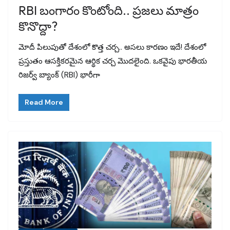
RBI బంగారం కొంటోంది.. ప్రజలు మాత్రం
కొనొద్దా?
మోదీ పిలుపుతో దేశంలో కొత్త చర్చ.. అసలు కారణం ఇదే! దేశంలో
ప్రస్తుతం ఆసక్తికరమైన ఆర్థిక చర్చ మొదలైంది. ఒకవైపు భారతీయ
రిజర్వ్ బ్యాంక్ (RBI) భారీగా
Read More