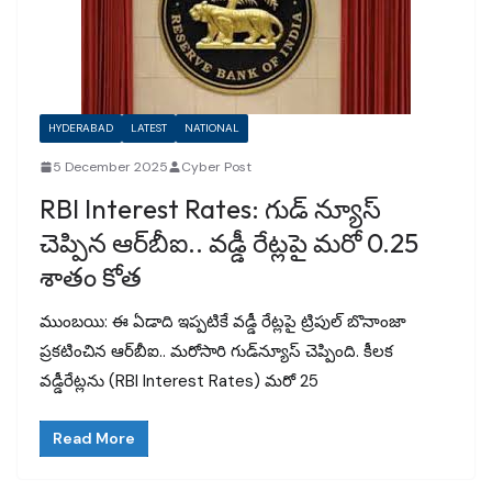
HYDERABAD
LATEST
NATIONAL
5 December 2025
Cyber Post
RBI Interest Rates: గుడ్‌ న్యూస్‌
చెప్పిన ఆర్‌బీఐ.. వడ్డీ రేట్లపై మరో 0.25
శాతం కోత
ముంబయి: ఈ ఏడాది ఇప్పటికే వడ్డీ రేట్లపై ట్రిపుల్‌ బొనాంజా
ప్రకటించిన ఆర్‌బీఐ.. మరోసారి గుడ్‌న్యూస్‌ చెప్పింది. కీలక
వడ్డీరేట్లను (RBI Interest Rates) మరో 25
Read More