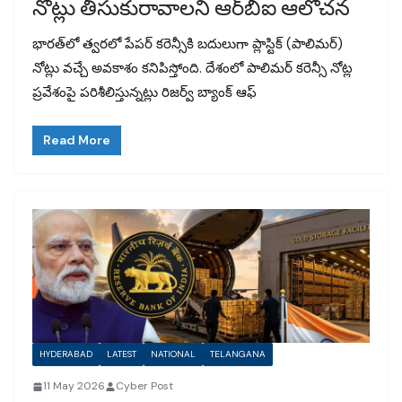
నోట్లు తీసుకురావాలని ఆర్‌బీఐ ఆలోచన
భారత్‌లో త్వరలో పేపర్ కరెన్సీకి బదులుగా ప్లాస్టిక్ (పాలిమర్)
నోట్లు వచ్చే అవకాశం కనిపిస్తోంది. దేశంలో పాలిమర్ కరెన్సీ నోట్ల
ప్రవేశంపై పరిశీలిస్తున్నట్లు రిజర్వ్ బ్యాంక్ ఆఫ్
Read More
HYDERABAD
LATEST
NATIONAL
TELANGANA
11 May 2026
Cyber Post