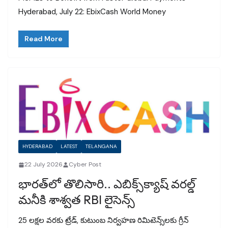
Hyderabad, July 22: EbixCash World Money
Read More
HYDERABAD
LATEST
TELANGANA
22 July 2026
Cyber Post
భారత్‌లో తొలిసారి.. ఎబిక్స్‌క్యాష్ వరల్డ్
మనీకి శాశ్వత RBI లైసెన్స్
₹25 లక్షల వరకు ట్రేడ్, కుటుంబ నిర్వహణ రిమిటెన్స్‌లకు గ్రీన్