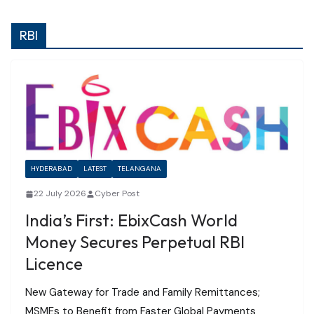
RBI
HYDERABAD
LATEST
TELANGANA
22 July 2026
Cyber Post
India’s First: EbixCash World
Money Secures Perpetual RBI
Licence
New Gateway for Trade and Family Remittances;
MSMEs to Benefit from Faster Global Payments