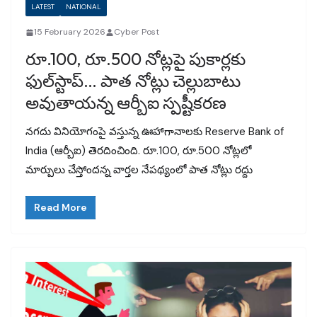
LATEST
NATIONAL
15 February 2026
Cyber Post
రూ.100, రూ.500 నోట్లపై పుకార్లకు
ఫుల్‌స్టాప్… పాత నోట్లు చెల్లుబాటు
అవుతాయన్న ఆర్బీఐ స్పష్టీకరణ
నగదు వినియోగంపై వస్తున్న ఊహాగానాలకు Reserve Bank of
India (ఆర్బీఐ) తెరదించింది. రూ.100, రూ.500 నోట్లలో
మార్పులు చేస్తోందన్న వార్తల నేపథ్యంలో పాత నోట్లు రద్దు
Read More