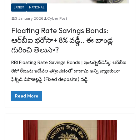
LATEST
NATIONAL
3 January 2026
Cyber Post
Floating Rate Savings Bonds:
ఆర్‌బీఐ భరోసా+ 8% వడ్డీ.. ఈ బాండ్ల
గురించి తెలుసా?
RBI Floating Rate Savings Bonds | ఇంటర్నెట్‌డెస్క్‌: ఆర్‌బీఐ
రెపో రేటును ఇటీవల తగ్గించడంతో దాదాపు అన్ని బ్యాంకులూ
ఫిక్స్‌డ్‌ డిపాజిట్లపై (Fixed deposits) వడ్డీ
Read More