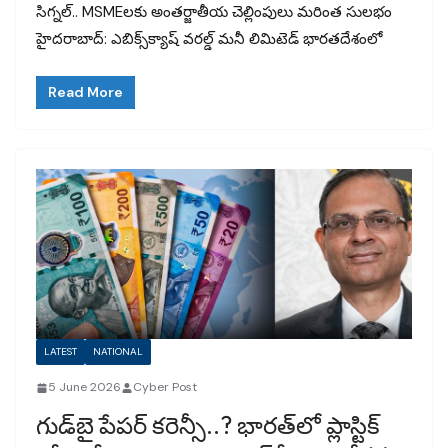
సిగ్నల్.. MSMEలకు అంతర్జాతీయ చెల్లింపులు మరింత సులభం
హైదరాబాద్: ఎబిక్స్‌క్యాష్ వరల్డ్ మనీ లిమిటెడ్ భారతదేశంలో
Read More
LATEST
NATIONAL
5 June 2026
Cyber Post
గుడ్‌బై పేపర్ కరెన్సీ..? భారత్‌లో ప్లాస్టిక్