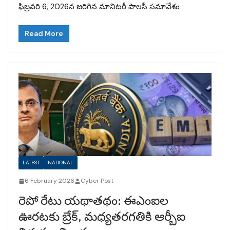
ఫిబ్రవరి 6, 2026న జరిగిన మానిటరీ పాలసీ సమావేశం
Read More
LATEST
NATIONAL
6 February 2026
Cyber Post
రెపో రేటు యథాతథం: ఈఎంఐల
ఊరటకు బ్రేక్, మధ్యతరగతికి ఆర్బీఐ