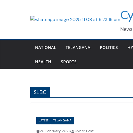
Skip
Cy
to
content
News 
NATIONAL
TELANGANA
POLITICS
HY
HEALTH
SPORTS
SLBC
LATEST
TELANGANA
20 February 2026
Cyber Post