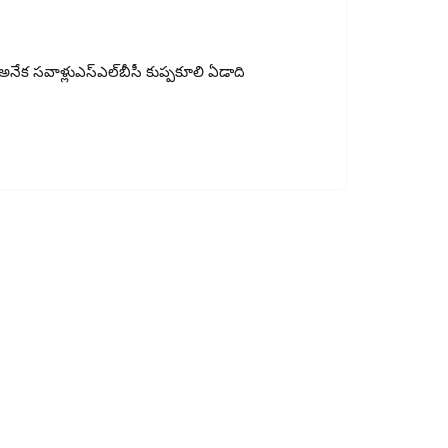
నేక సవాళ్లుఎస్‌ఎల్‌బీసీ కుప్పకూలి ఏడాది