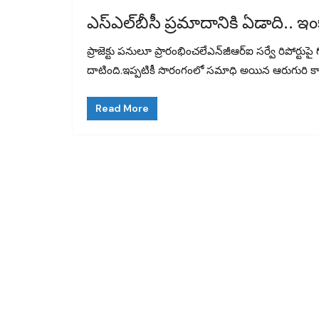
ఎస్‌ఎల్‌బీసీ ప్రమాదానికి ఏడాది..
ప్రాజెక్టు పనులూ ప్రారంభించలేఎన్‌జీఆర్‌ఐ సర్వే రిపో
దాటింది.ఇప్పటికీ సొరంగంలో సమాధి అయిన ఆరుగురి కార
Read More