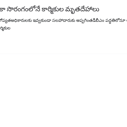
 ఇంకా సొరంగంలోనే కార్మికుల మృతదేహాలు
ర్టుపై గోప్యతఅధికారులకు ఇవ్వకుండా సలహాదారుకు అప్పగింతడీబీఎం పద్ధతిలోనూ అ
్మికుల