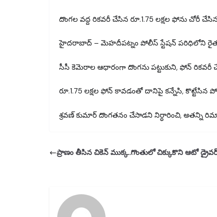
దొంగల వద్ద రికవరీ చేసిన రూ.1.75 లక్షల ఫోను చోరీ చేసిన 
హైదరాబాద్ – మెహదీపట్నం పోలీస్ స్టేషన్ పరిధిలోని రైత
సీసీ కెమెరాల ఆధారంగా దొంగను పట్టుకుని, ఫోన్ రికవరీ చేస
రూ.1.75 లక్షల ఫోన్ కావడంతో దానిపై కన్నేసి, కొట్టేసిన పోల
శ్రవణ్ కుమార్ దొంగతనం చేసాడని నిర్ధారించి, అతన్ని 
ప్రాణం తీసిన చికెన్ ముక్క..గొంతులో చిక్కుకొని ఆటో డ్రైవ