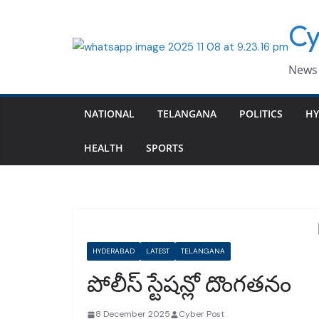
Skip
Cy
to
content
News 
NATIONAL
TELANGANA
POLITICS
HY
HEALTH
SPORTS
HYDERABAD
LATEST
TELANGANA
పోలీస్ స్టేషన్లో దొంగతనం
8 December 2025
Cyber Post