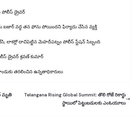
పోలీస్ డ్రైవర్
ు బజార్ వద్ద తన ఫోను పోయిందని ఫిర్యాదు చేసిన వ్యక్తి
ి, లాకర్లో దాచిపెట్టిన మెహదీపట్నం పోలీస్ స్టేషన్ సిబ్బంది
ీస్ డ్రైవర్ శ్రవణ్ కుమార్
రిమాండుకు తరలించిన ఉన్నతాధికారులు
ర్ మృతి
Telangana Rising Global Summit: తొలి రోజే రికార్డు
స్థాయిలో పెట్టుబడులకు ఎంఓయూలు