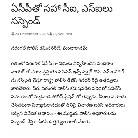
ఏసీపీతో సహా సీఐ, ఎస్ఐలు
సస్పెండ్
23 December 2025
Cyber Post
వరంగల్ పోలీస్ కమిషనరేట్, ఘంటారావమ్:
గతంలో వరంగల్ ఏసీపీ గా విధులు నిర్వహించిన నందిరాం
నాయక్ తో పాటు ప్రస్తుతం సిసిఎస్ ఇన్స్ స్పెక్టర్ గోపి, ఎస్ఐ విఠల్
ను సస్పెండ్ చేస్తూ రాష్ట్ర పోలీస్ డీజీపీ శివధర్ రెడ్డి ఉత్తర్వులు
జారీచేశారు. వీరు వరంగల్ పోలీస్ కమిషనరేట్ పరిధిలో పనిచేసే
సమయంలో మట్టెవాడ పోలీస్ స్టేషన్ లో తప్పుడు కేసులు నమోదు
చేసినట్లుగా ఫిర్యాదురావడంతో దీనిపై విచారణ జరిపి అధికారులు
ఇచ్చిన నివేదిక ఆధారంగా ఈ ముగ్గురు పోలీస్ అధికారులను
సస్పెండ్ చేస్తూ డీజిపి ఉత్తర్వులు జారీ చేశారు.