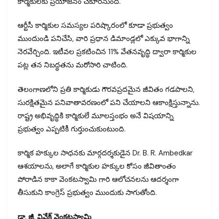
కార్మికులకు ప్రయోజనం చేకూరనుంది.
ఆర్టీసీ కార్మికుల సమస్యల పరిష్కారంలో కూడా ప్రభుత్వం
ముందుండి పనిచేసి, వారి ప్రధాన డిమాండ్లలో ఎక్కువ భాగాన్ని
నెరవేర్చింది. ఇటీవల ప్రకటించిన 11% వేతనవృద్ధి ద్వారా కార్మికుల
పట్ల తన నిబద్ధతను మరోసారి చాటింది.
తెలంగాణలోని ప్రతి కార్మికుడు గౌరవప్రదమైన జీవితం గడపాలని,
సురక్షితమైన పనివాతావరణంలో పని చేయాలని ఆకాంక్షిస్తున్నాను.
రాష్ట్ర అభివృద్ధికి కార్మికులే మూలస్తంభం అనే విషయాన్ని
ప్రభుత్వం ఎప్పటికీ గుర్తుంచుకుంటుంది.
కార్మిక హక్కుల సాధనకు మార్గదర్శకుడైన Dr. B. R. Ambedkar
ఆశయాలను, అలాగే కార్మికుల హక్కుల కోసం జీవితాంతం
పోరాడిన కాకా వెంకటస్వామి గారి ఆలోచనలను ఆదర్శంగా
తీసుకుని కాంగ్రెస్ ప్రభుత్వం ముందుకు సాగుతోంది.
డా. జీ. వివేక్ వెంకటస్వామి