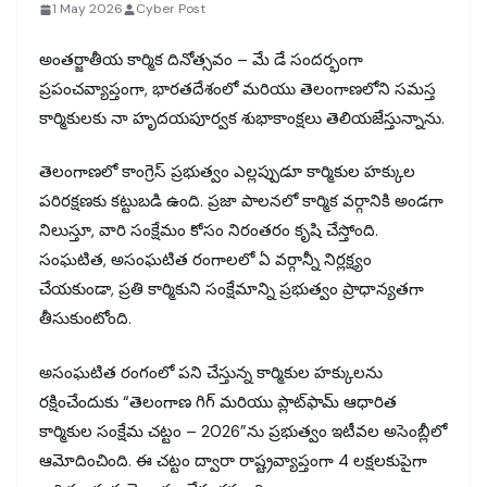
1 May 2026
Cyber Post
అంతర్జాతీయ కార్మిక దినోత్సవం – మే డే సందర్భంగా
ప్రపంచవ్యాప్తంగా, భారతదేశంలో మరియు తెలంగాణలోని సమస్త
కార్మికులకు నా హృదయపూర్వక శుభాకాంక్షలు తెలియజేస్తున్నాను.
తెలంగాణలో కాంగ్రెస్ ప్రభుత్వం ఎల్లప్పుడూ కార్మికుల హక్కుల
పరిరక్షణకు కట్టుబడి ఉంది. ప్రజా పాలనలో కార్మిక వర్గానికి అండగా
నిలుస్తూ, వారి సంక్షేమం కోసం నిరంతరం కృషి చేస్తోంది.
సంఘటిత, అసంఘటిత రంగాలలో ఏ వర్గాన్నీ నిర్లక్ష్యం
చేయకుండా, ప్రతి కార్మికుని సంక్షేమాన్ని ప్రభుత్వం ప్రాధాన్యతగా
తీసుకుంటోంది.
అసంఘటిత రంగంలో పని చేస్తున్న కార్మికుల హక్కులను
రక్షించేందుకు “తెలంగాణ గిగ్ మరియు ప్లాట్‌ఫామ్ ఆధారిత
కార్మికుల సంక్షేమ చట్టం – 2026”ను ప్రభుత్వం ఇటీవల అసెంబ్లీలో
ఆమోదించింది. ఈ చట్టం ద్వారా రాష్ట్రవ్యాప్తంగా 4 లక్షలకుపైగా