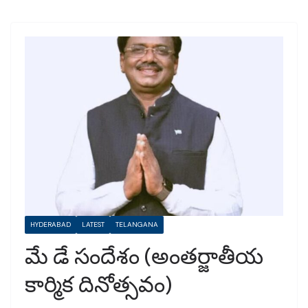
HYDERABAD
LATEST
TELANGANA
మే డే సందేశం (అంతర్జాతీయ
కార్మిక దినోత్సవం)