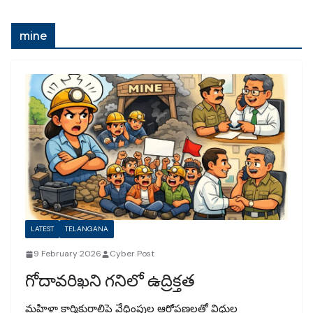
mine
LATEST
TELANGANA
9 February 2026
Cyber Post
గోదావరిఖని గనిలో ఉద్రిక్తత
మహిళా కార్మికురాలిపై వేధింపుల ఆరోపణలతో విధుల