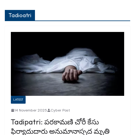
Tadioatri
LATEST
14 November 2025
Cyber Post
Tadipatri: పరకామణి చోరీ కేసు
ఫిర్యాదుదారు అనుమానాస్పద మృతి