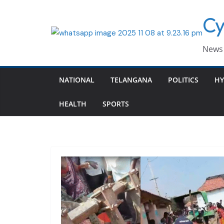
Skip
Cy
to
content
News 
NATIONAL
TELANGANA
POLITICS
HY
HEALTH
SPORTS