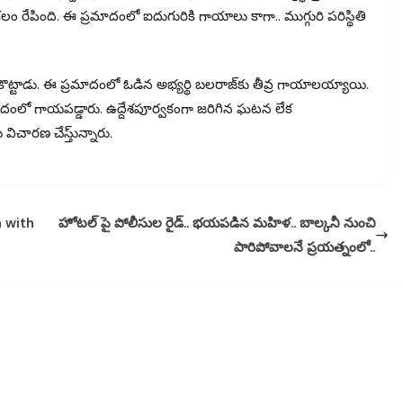
లకలం రేపింది. ఈ ప్రమాదంలో ఐదుగురికి గాయాలు కాగా.. ముగ్గురి పరిస్థితి
 ఢీ కొట్టాడు. ఈ ప్రమాదంలో ఓడిన అభ్యర్థి బలరాజ్⁭కు తీవ్ర గాయాలయ్యాయి.
ాదంలో గాయపడ్డారు. ఉద్దేశపూర్వకంగా జరిగిన ఘటన లేక
చారణ చేస్తు్న్నారు.
 with
హోటల్ పై పోలీసుల రైడ్.. భయపడిన మహిళ.. బాల్కనీ నుంచి
పారిపోవాలనే ప్రయత్నంలో..