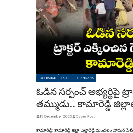
HYDERABAD
LATEST
TELANGANA
ఓడిన సర్పంచ్ అభ్యర్థిపై ట్రాక
తమ్ముడు.. కామారెడ్డి జిల
15 December 2025
Cyber Post
కామారెడ్డి: కామారెడ్డి జిల్లా ఎల్లారెడ్డి మండలం సోమర్ పేట్