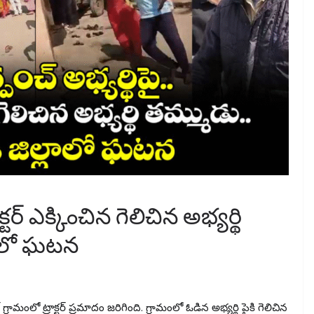
్టర్ ఎక్కించిన గెలిచిన అభ్యర్థి
్లాలో ఘటన
 గ్రామంలో ట్రాక్టర్ ప్రమాదం జరిగింది. గ్రామంలో ఓడిన అభ్యర్థి పైకి గెలిచిన