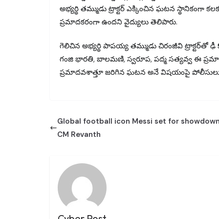
అభ్యర్థి తమ్ముడు ట్రాక్టర్ ఎక్కించిన ఘటన స్థానికంగా క
ప్రమాదకరంగా ఉందని వైద్యులు తెలిపారు.
గెలిచిన అభ్యర్థి పాపయ్య తమ్ముడు చిరంజీవి ట్రాక్టర్⁭తో
గంజి భారతి, బాలమణి, స్వరూప, పద్మ సత్యవ్వ ఈ ప్రమ
ప్రమాదవశాత్తూ జరిగిన ఘటన అనే విషయంపై పోలీసులు వి
Global football icon Messi set for showdown
CM Revanth
Cyber Post