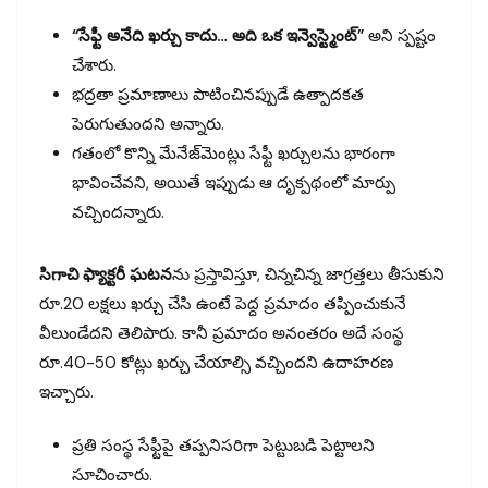
“సేఫ్టీ అనేది ఖర్చు కాదు… అది ఒక ఇన్వెస్ట్మెంట్”
అని స్పష్టం
చేశారు.
భద్రతా ప్రమాణాలు పాటించినప్పుడే ఉత్పాదకత
పెరుగుతుందని అన్నారు.
గతంలో కొన్ని మేనేజ్‌మెంట్లు సేఫ్టీ ఖర్చులను భారంగా
భావించేవని, అయితే ఇప్పుడు ఆ దృక్పథంలో మార్పు
వచ్చిందన్నారు.
సిగాచి ఫ్యాక్టరీ ఘటన
ను ప్రస్తావిస్తూ, చిన్నచిన్న జాగ్రత్తలు తీసుకుని
రూ.20 లక్షలు ఖర్చు చేసి ఉంటే పెద్ద ప్రమాదం తప్పించుకునే
వీలుండేదని తెలిపారు. కానీ ప్రమాదం అనంతరం అదే సంస్థ
రూ.40-50 కోట్లు ఖర్చు చేయాల్సి వచ్చిందని ఉదాహరణ
ఇచ్చారు.
ప్రతి సంస్థ సేఫ్టీపై తప్పనిసరిగా పెట్టుబడి పెట్టాలని
సూచించారు.