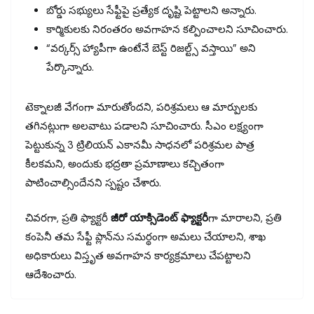
బోర్డు సభ్యులు సేఫ్టీపై ప్రత్యేక దృష్టి పెట్టాలని అన్నారు.
కార్మికులకు నిరంతరం అవగాహన కల్పించాలని సూచించారు.
“వర్కర్స్ హ్యాపీగా ఉంటేనే బెస్ట్ రిజల్ట్స్ వస్తాయి” అని
పేర్కొన్నారు.
టెక్నాలజీ వేగంగా మారుతోందని, పరిశ్రమలు ఆ మార్పులకు
తగినట్లుగా అలవాటు పడాలని సూచించారు. సీఎం లక్ష్యంగా
పెట్టుకున్న 3 ట్రిలియన్ ఎకానమీ సాధనలో పరిశ్రమల పాత్ర
కీలకమని, అందుకు భద్రతా ప్రమాణాలు కచ్చితంగా
పాటించాల్సిందేనని స్పష్టం చేశారు.
చివరగా, ప్రతి ఫ్యాక్టరీ
జీరో యాక్సిడెంట్ ఫ్యాక్టరీ
గా మారాలని, ప్రతి
కంపెనీ తమ సేఫ్టీ ప్లాన్‌ను సమర్థంగా అమలు చేయాలని, శాఖ
అధికారులు విస్తృత అవగాహన కార్యక్రమాలు చేపట్టాలని
ఆదేశించారు.