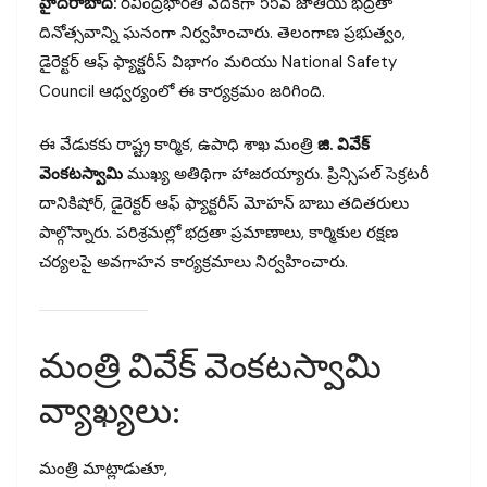
హైదరాబాద్:
రవీంద్రభారతి వేదికగా 55వ జాతీయ భద్రతా
దినోత్సవాన్ని ఘనంగా నిర్వహించారు. తెలంగాణ ప్రభుత్వం,
డైరెక్టర్ ఆఫ్ ఫ్యాక్టరీస్ విభాగం మరియు National Safety
Council ఆధ్వర్యంలో ఈ కార్యక్రమం జరిగింది.
ఈ వేడుకకు రాష్ట్ర కార్మిక, ఉపాధి శాఖ మంత్రి
జి. వివేక్
వెంకటస్వామి
ముఖ్య అతిథిగా హాజరయ్యారు. ప్రిన్సిపల్ సెక్రటరీ
దానికిషోర్, డైరెక్టర్ ఆఫ్ ఫ్యాక్టరీస్ మోహన్ బాబు తదితరులు
పాల్గొన్నారు. పరిశ్రమల్లో భద్రతా ప్రమాణాలు, కార్మికుల రక్షణ
చర్యలపై అవగాహన కార్యక్రమాలు నిర్వహించారు.
మంత్రి వివేక్ వెంకటస్వామి
వ్యాఖ్యలు:
మంత్రి మాట్లాడుతూ,