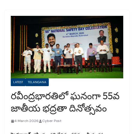
LATEST
TELANGANA
రవీంద్రభారతిలో ఘనంగా 55వ
జాతీయ భద్రతా దినోత్సవం
4 March 2026
Cyber Post