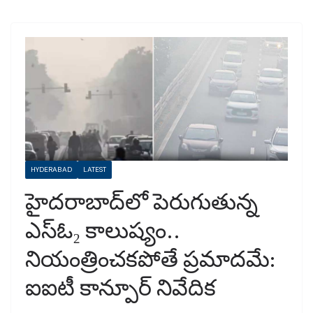
HYDERABAD
LATEST
హైదరాబాద్‌లో పెరుగుతున్న
ఎస్ఓ₂ కాలుష్యం..
నియంత్రించకపోతే ప్రమాదమే:
ఐఐటీ కాన్పూర్ నివేదిక