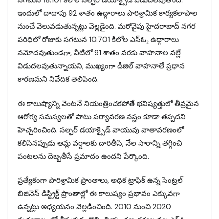
సగటున 18.101 కిలోల సల్ఫర్ డయాక్సైడ్ విడుదలవుతోంది.
ఇందులో దాదాపు 92 శాతం ఉద్గారాలు పారిశ్రామిక కార్యకలాపాల
నుంచే వెలువడుతున్నట్లు వెల్లడైంది. మరోవైపు హైదరాబాద్ నగర
పరిధిలో రోజుకు సగటున 10.701 కిలోల ఎస్ఓ₂ ఉద్గారాలు
నమోదవుతుండగా, వీటిలో 91 శాతం వరకు వాహనాల వల్లే
విడుదలవుతున్నాయని, ముఖ్యంగా డీజిల్ వాహనాలే ప్రధాన
కారణమని నివేదిక తెలిపింది.
ఈ కాలుష్యాన్ని వెంటనే నియంత్రించకపోతే భవిష్యత్తులో తీవ్రమైన
ఆరోగ్య సమస్యలతో పాటు పర్యావరణ నష్టం కూడా తప్పదని
హెచ్చరించింది. సల్ఫర్ డయాక్సైడ్ వాయువు వాతావరణంలో
కలిసినప్పుడు ఆమ్ల వర్షాలకు దారితీసి, నేల సారాన్ని తగ్గించి
పంటలను దెబ్బతీసే ప్రమాదం ఉందని పేర్కొంది.
ప్రత్యేకంగా పారిశ్రామిక ప్రాంతాలు, అధిక ట్రాఫిక్ ఉన్న సెంట్రల్
బిజినెస్ డిస్ట్రిక్ట్ ప్రాంతాల్లో ఈ కాలుష్యం ప్రభావం ఎక్కువగా
ఉన్నట్లు అధ్యయనం వెల్లడించింది. 2010 నుంచి 2020