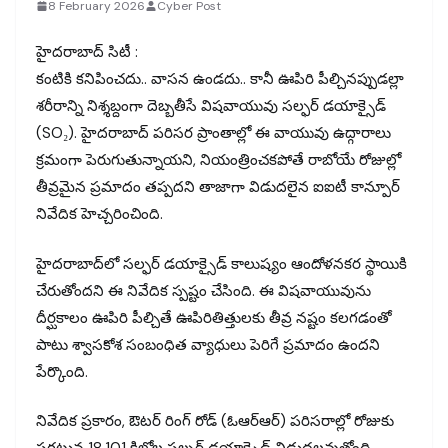
8 February 2026
Cyber Post
హైదరాబాద్ సిటీ :
కంటికి కనిపించదు.. వాసన ఉండదు.. కానీ ఊపిరి పీల్చినప్పుడల్లా
శరీరాన్ని నిశ్శబ్దంగా దెబ్బతీసే విషవాయువు సల్ఫర్ డయాక్సైడ్
(SO₂). హైదరాబాద్ పరిసర ప్రాంతాల్లో ఈ వాయువు ఉద్గారాలు
క్రమంగా పెరుగుతున్నాయని, నియంత్రించకపోతే రాబోయే రోజుల్లో
తీవ్రమైన ప్రమాదం తప్పదని తాజాగా విడుదలైన ఐఐటీ కాన్పూర్
నివేదిక హెచ్చరించింది.
హైదరాబాద్‌లో సల్ఫర్ డయాక్సైడ్ కాలుష్యం ఆందోళనకర స్థాయికి
చేరుతోందని ఈ నివేదిక స్పష్టం చేసింది. ఈ విషవాయువును
దీర్ఘకాలం ఊపిరి పీల్చితే ఊపిరితిత్తులకు తీవ్ర నష్టం కలగడంతో
పాటు శ్వాసకోశ సంబంధిత వ్యాధులు పెరిగే ప్రమాదం ఉందని
పేర్కొంది.
నివేదిక ప్రకారం, ఔటర్ రింగ్ రోడ్ (ఓఆర్ఆర్) పరిసరాల్లో రోజుకు