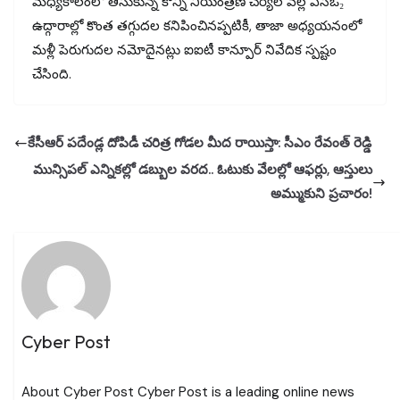
మధ్యకాలంలో తీసుకున్న కొన్ని నియంత్రణ చర్యల వల్ల ఎస్ఓ₂
ఉద్గారాల్లో కొంత తగ్గుదల కనిపించినప్పటికీ, తాజా అధ్యయనంలో
మళ్లీ పెరుగుదల నమోదైనట్లు ఐఐటీ కాన్పూర్ నివేదిక స్పష్టం
చేసింది.
కేసీఆర్ పదేండ్ల దోపిడీ చరిత్ర గోడల మీద రాయిస్తా: సీఎం రేవంత్ రెడ్డి
మున్సిపల్ ఎన్నికల్లో డబ్బుల వరద.. ఓటుకు వేలల్లో ఆఫర్లు, ఆస్తులు
అమ్ముకుని ప్రచారం!
Cyber Post
About Cyber Post Cyber Post is a leading online news