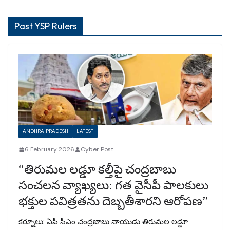
Past YSP Rulers
ANDHRA PRADESH
LATEST
6 February 2026
Cyber Post
“తిరుమల లడ్డూ కల్తీపై చంద్రబాబు
సంచలన వ్యాఖ్యలు: గత వైసీపీ పాలకులు
భక్తుల పవిత్రతను దెబ్బతీశారని ఆరోపణ”
కర్నూలు: ఏపీ సీఎం చంద్రబాబు నాయుడు తిరుమల లడ్డూ