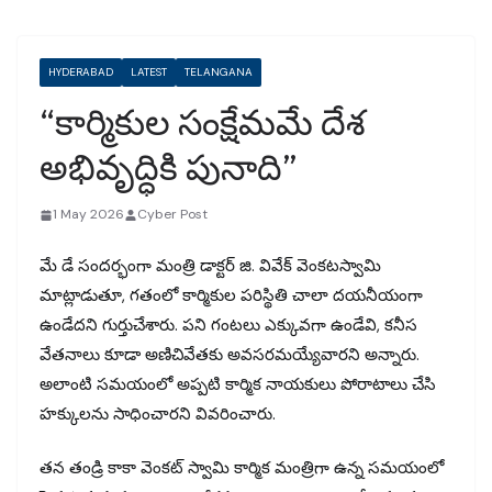
HYDERABAD
LATEST
TELANGANA
“కార్మికుల సంక్షేమమే దేశ
అభివృద్ధికి పునాది”
1 May 2026
Cyber Post
మే డే సందర్భంగా మంత్రి డాక్టర్ జి. వివేక్ వెంకటస్వామి
మాట్లాడుతూ, గతంలో కార్మికుల పరిస్థితి చాలా దయనీయంగా
ఉండేదని గుర్తుచేశారు. పని గంటలు ఎక్కువగా ఉండేవి, కనీస
వేతనాలు కూడా అణిచివేతకు అవసరమయ్యేవారని అన్నారు.
అలాంటి సమయంలో అప్పటి కార్మిక నాయకులు పోరాటాలు చేసి
హక్కులను సాధించారని వివరించారు.
తన తండ్రి కాకా వెంకట్ స్వామి కార్మిక మంత్రిగా ఉన్న సమయంలో