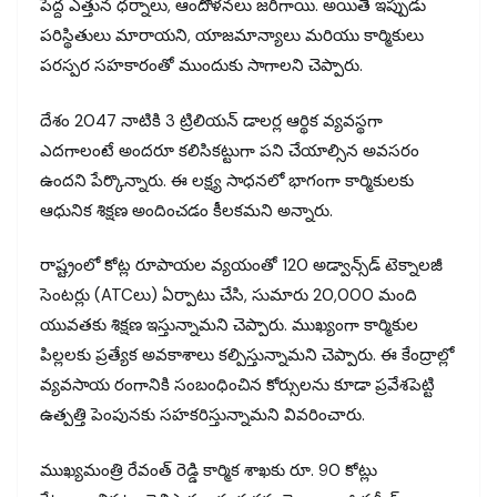
పెద్ద ఎత్తున ధర్నాలు, ఆందోళనలు జరిగాయి. అయితే ఇప్పుడు
పరిస్థితులు మారాయని, యాజమాన్యాలు మరియు కార్మికులు
పరస్పర సహకారంతో ముందుకు సాగాలని చెప్పారు.
దేశం 2047 నాటికి 3 ట్రిలియన్ డాలర్ల ఆర్థిక వ్యవస్థగా
ఎదగాలంటే అందరూ కలిసికట్టుగా పని చేయాల్సిన అవసరం
ఉందని పేర్కొన్నారు. ఈ లక్ష్య సాధనలో భాగంగా కార్మికులకు
ఆధునిక శిక్షణ అందించడం కీలకమని అన్నారు.
రాష్ట్రంలో కోట్ల రూపాయల వ్యయంతో 120 అడ్వాన్స్‌డ్ టెక్నాలజీ
సెంటర్లు (ATCలు) ఏర్పాటు చేసి, సుమారు 20,000 మంది
యువతకు శిక్షణ ఇస్తున్నామని చెప్పారు. ముఖ్యంగా కార్మికుల
పిల్లలకు ప్రత్యేక అవకాశాలు కల్పిస్తున్నామని చెప్పారు. ఈ కేంద్రాల్లో
వ్యవసాయ రంగానికి సంబంధించిన కోర్సులను కూడా ప్రవేశపెట్టి
ఉత్పత్తి పెంపునకు సహకరిస్తున్నామని వివరించారు.
ముఖ్యమంత్రి రేవంత్ రెడ్డి కార్మిక శాఖకు రూ. 90 కోట్లు