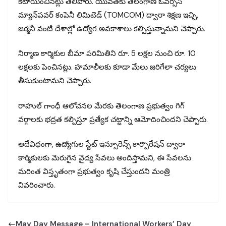
కేటాయించినట్లు తెలిపారు. యువతకు తెలంగాణ ఓవర్సీస్
మ్యాన్‌పవర్ కంపెనీ లిమిటెడ్ (TOMCOM) ద్వారా శిక్షణ ఇచ్చి,
జర్మనీ వంటి దేశాల్లో ఉద్యోగ అవకాశాలు కల్పిస్తున్నామని చెప్పారు.
నిర్మాణ కార్మికుల బీమా పరిమితిని రూ. 5 లక్షల నుంచి రూ. 10
లక్షలకు పెంచినట్లు. హమాలీలకు కూడా మేలు జరిగేలా చర్యలు
తీసుకుంటామని చెప్పారు.
రాహుల్ గాంధీ ఆలోచనల మేరకు తెలంగాణ ప్రభుత్వం గిగ్
వర్గాలకు భద్రత కల్పిస్తూ ప్రత్యేక చట్టాన్ని ఆమోదించిందని చెప్పారు.
అదేవిధంగా, ఉద్యోగుల స్టేట్ ఇన్సూరెన్స్ కార్పొరేషన్ ద్వారా
కార్మికులకు మెరుగైన వైద్య సేవలు అందిస్తామని, ఈ సేవలను
మరింత విస్తృతంగా ప్రభుత్వం కృషి చేస్తుందని మంత్రి
వివరించారు.
May Day Message – International Workers’ Day