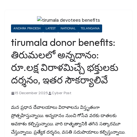
ANDHRA PRADESH
LATEST
NATIONAL
TELANGANA
tirumala donor benefits:
తిరుమలలో అన్నదానం:
రూ.లక్ష విరాళమిచ్చే భక్తులకు
దర్శనం, ఇతర సౌకర్యాలివే
15 December 2025
Cyber Post
మన ప్రధాన దేవాలయాలు విరాళాలను విస్తృతంగా
ప్రోత్సహిస్తున్నాయి. అన్నదానం నుంచి గోసేవ వరకు దాతలకు
అవకాశం కల్పిస్తున్నాయి. వారి దాతృత్వానికి తగిన సత్కారమూ
చేస్తున్నాయి. ప్రత్యేక దర్శనం, వసతి సదుపాయాలు కల్పిస్తున్నాయి.