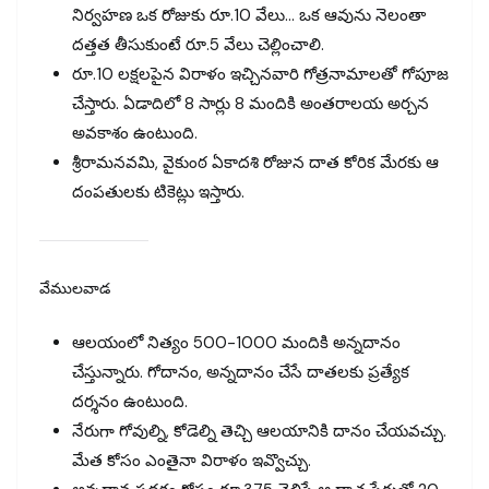
నిర్వహణ ఒక రోజుకు రూ.10 వేలు… ఒక ఆవును నెలంతా
దత్తత తీసుకుంటే రూ.5 వేలు చెల్లించాలి.
రూ.10 లక్షలపైన విరాళం ఇచ్చినవారి గోత్రనామాలతో గోపూజ
చేస్తారు. ఏడాదిలో 8 సార్లు 8 మందికి అంతరాలయ అర్చన
అవకాశం ఉంటుంది.
శ్రీరామనవమి, వైకుంఠ ఏకాదశి రోజున దాత కోరిక మేరకు ఆ
దంపతులకు టికెట్లు ఇస్తారు.
వేములవాడ
ఆలయంలో నిత్యం 500-1000 మందికి అన్నదానం
చేస్తున్నారు. గోదానం, అన్నదానం చేసే దాతలకు ప్రత్యేక
దర్శనం ఉంటుంది.
నేరుగా గోవుల్ని, కోడెల్ని తెచ్చి ఆలయానికి దానం చేయవచ్చు.
మేత కోసం ఎంతైనా విరాళం ఇవ్వొచ్చు.