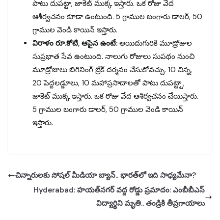
పాటు దుపట్టా, జాకెట్‌ ముక్క ఇస్తారు. ఒక రోజు వేద
ఆశీర్వచనం కూడా ఉంటుంది. 5 గ్రాముల బంగారు డాలర్, 50
గ్రాముల వెండి కాయిన్‌ ఇస్తారు.
విరాళం రూ.కోటి, ఆపైన ఉంటే:
అయిదుగురికి మూడ్రోజుల
సుప్రభాత సేవ ఉంటుంది. నాలుగు రోజులు సుపథం నుంచి
మూడ్రోజులు బిగినింగ్‌ బ్రేక్‌ దర్శనం చేసుకోవచ్చు. 10 చిన్న,
20 పెద్దలడ్డూలు, 10 మహాప్రసాదాలతో పాటు దుపట్ట్టా,
జాకెట్‌ ముక్క ఇస్తారు. ఒక రోజు వేద ఆశీర్వచనం చేయిస్తారు.
5 గ్రాముల బంగారు డాలర్, 50 గ్రాముల వెండి కాయిన్‌
ఇస్తారు.
చిన్నారులకు సోషల్‌ మీడియా బ్యాన్‌.. భారత్‌లో ఇది సాధ్యమేనా?
Hyderabad: హయత్‌నగర్‌ వద్ద రోడ్డు ప్రమాదం: ఎంబీబీఎస్‌
విద్యార్థిని మృతి.. తండ్రికి తీవ్రగాయాలు