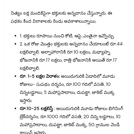
నిత్యం లక్ష మందికిపైగా భక్తులకు అన్నదానం చేస్తున్నారు. ఈ
పథకం కింద విరాళాలకు రెండు అవకాశాలున్నాయి.
1. భక్తులు రూపాయి నుంచి కోటి, ఆపై..ఎంతైనా ఇవ్వొచ్చు.
2. ఒక రోజు మొత్తం భక్తులకు అన్నదానం చేయాలంటే రూ.44
లక్షలివ్వాలి. అల్పాహారానికి రూ.10 లక్షలు, మధ్యాహ్న
భోజనానికి రూ.17 లక్షలు, రాత్రి భోజనానికి అయితే రూ.17
లక్షలివ్వాలి.
రూ. 1-5 లక్షల విరాళం:
అయిదుగురికి ఏడాదిలో మూడు
రోజులు- సుపథం దర్శనం, రూ.100 గదిలో వసతి, 10
చిన్నలడ్డూలు, 5 మహాప్రసాదాలు, దుపట్టా, జాకెట్‌ ముక్క
ఇస్తారు.
రూ.10-25 లక్షలిస్తే :
అయిదుగురికి మూడు రోజులు బిగినింగ్‌
బ్రేక్‌దర్శనం, రూ.1000 గదిలో వసతి, 20 చిన్న లడ్డూలు, 10
మహాప్రసాదాలు, దుపట్టా, జాకెట్‌ ముక్క, 50 గ్రాముల వెండి
కాయిన్‌ ఇస్తారు.