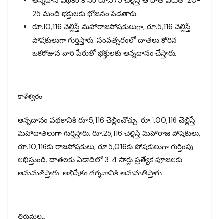
అన్నదాన పథకం కోసం రూ.375 చెల్లిస్తే ఆ దాత పేరుతో 20-
25 మంది భక్తులకు భోజనం పెడతారు.
రూ.10,116 చెల్లిస్తే మహారాజపోషకులుగా, రూ.5,116 చెల్లిస్తే
పోషకులుగా గుర్తిస్తారు. సంవత్సరంలో దాతలు కోరిన
ఒకరోజున వారి పేరుతో భక్తులకు అన్నదానం చేస్తారు.
కాళేశ్వరం
అన్నదానం పథకానికి రూ.5,116 చెల్లించొచ్చు. రూ.1,00,116 చెల్లిస్తే
మహాదాతలుగా గుర్తిస్తారు. రూ.25,116 చెల్లిస్తే మహారాజ పోషకులు,
రూ.10,116కు రాజపోషకులు, రూ.5,016కు పోషకులుగా గుర్తింపు
లభిస్తుంది. దాతలకు ఏడాదిలో 3, 4 సార్లు ప్రత్యేక పూజలకు
అనుమతిస్తారు. అభిషేకం దర్శనానికి అనుమతిస్తారు.
తిరుమల…