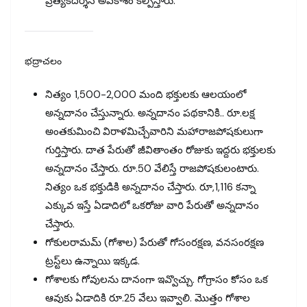
ప్రత్యేకదర్శన అవకాశం కల్పిస్తారు.
భద్రాచలం
నిత్యం 1,500-2,000 మంది భక్తులకు ఆలయంలో
అన్నదానం చేస్తున్నారు. అన్నదానం పథకానికి.. రూ.లక్ష
అంతకుమించి విరాళమిచ్చేవారిని మహారాజపోషకులుగా
గుర్తిస్తారు. దాత పేరుతో జీవితాంతం రోజుకు ఇద్దరు భక్తులకు
అన్నదానం చేస్తారు. రూ.50 వేలిస్తే రాజపోషకులంటారు.
నిత్యం ఒక భక్తుడికి అన్నదానం చేస్తారు. రూ,1,116 కన్నా
ఎక్కువ ఇస్తే ఏడాదిలో ఒకరోజు వారి పేరుతో అన్నదానం
చేస్తారు.
గోకులరామమ్‌ (గోశాల) పేరుతో గోసంరక్షణ, వనసంరక్షణ
ట్రస్ట్‌లు ఉన్నాయి ఇక్కడ.
గోశాలకు గోవులను దానంగా ఇవ్వొచ్చు. గోగ్రాసం కోసం ఒక
ఆవుకు ఏడాదికి రూ.25 వేలు ఇవ్వాలి. మొత్తం గోశాల