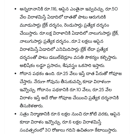
అన్నదానానికి రూ.116, ఆపైన ఎంతైనా ఇవ్వవచ్చు. రూ.50
వేల విరాళమిస్తే ఏడాదిలో దాతతో పాటు ఆరుగురికి
మూడుసార్లు బ్రేక్‌ దర్శనం, రెండుసార్లు ప్రత్యేక దర్శనం
చేయిస్తారు. రూ.లక్ష విరాళానికి ఏడాదిలో నాలుగుసార్లు బ్రేక్,
నాలుగుసార్లు ప్రత్యేక దర్శనం…రూ.2 లక్షలు ఆపైన
విరాళమిస్తే.ఏడాదిలో ఎనిమిదిసార్లు బ్రేక్‌ లేదా ప్రత్యేక
దర్శనంతో పాటు డబుల్‌బెడ్రూం వసతి సౌకర్యం కల్పిస్తారు.
అభిషేకం లడ్డూ ప్రసాదం, శేషవస్త్రం ఒకసారి ఇస్తారు.
గోదాన పథకం ఉంది. రూ.25 వేలు ఇస్తే దాత పేరుతో గోపూజ
చేస్తారు. నేరుగా గోవును తీసుకువచ్చి కూడా విరాళంగా
ఇవ్వొచ్చు. గోదానం పథకానికి రూ.10 వేలు, రూ.25 వేల
విరాళం ఇస్తే అదే రోజు గోపూజ చేయించి ప్రత్యేక దర్శనానికి
తీసుకెళతారు.
సత్రం నిర్మాణానికి రూ.6 లక్షల నుంచి రూ.కోటి వరకు, ఆపైన
కూడా విరాళం ఇవ్వొచ్చు. రూ.6 లక్షల విరాళమిస్తే
సంవత్సరంలో 30 రోజులు గదిని ఉచితంగా కేటాయిస్తారు.