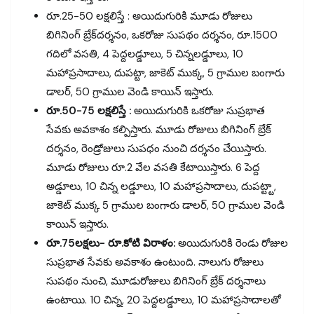
రూ.25-50 లక్షలిస్తే : అయిదుగురికి మూడు రోజులు
బిగినింగ్‌ బ్రేక్‌దర్శనం, ఒకరోజు సుపథం దర్శనం, రూ.1500
గదిలో వసతి, 4 పెద్దలడ్డూలు, 5 చిన్నలడ్డూలు, 10
మహాప్రసాదాలు, దుపట్టా, జాకెట్‌ ముక్క, 5 గ్రాముల బంగారు
డాలర్, 50 గ్రాముల వెండి కాయిన్‌ ఇస్తారు.
రూ.50-75 లక్షలిస్తే :
అయిదుగురికి ఒకరోజు సుప్రభాత
సేవకు అవకాశం కల్పిస్తారు. మూడు రోజులు బిగినింగ్‌ బ్రేక్‌
దర్శనం, రెండ్రోజులు సుపధం నుంచి దర్శనం చేయిస్తారు.
మూడు రోజులు రూ.2 వేల వసతి కేటాయిస్తారు. 6 పెద్ద
అడ్డూలు, 10 చిన్న లడ్డూలు, 10 మహాప్రసాదాలు, దుపట్ట్టా,
జాకెట్‌ ముక్క 5 గ్రాముల బంగారు డాలర్, 50 గ్రాముల వెండి
కాయిన్‌ ఇస్తారు.
రూ.75లక్షలు- రూ.కోటి విరాళం:
అయిదుగురికి రెండు రోజుల
సుప్రభాత సేవకు అవకాశం ఉంటుంది. నాలుగు రోజులు
సుపథం నుంచి, మూడురోజులు బిగినింగ్‌ బ్రేక్‌ దర్శనాలు
ఉంటాయి. 10 చిన్న, 20 పెద్దలడ్డూలు, 10 మహాప్రసాదాలతో