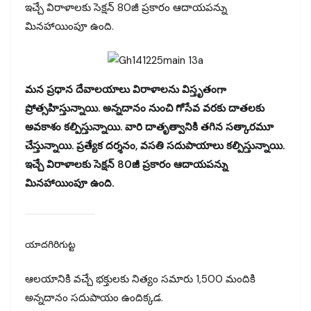
ఇచ్చే విరాళాలకు సెక్షన్‌ 80జీ ప్రకారం ఆదాయపన్ను
మినహాయింపూ ఉంది.
మన ప్రధాన దేవాలయాలు విరాళాలను విస్తృతంగా
ప్రోత్సహిస్తున్నాయి. అన్నదానం నుంచి గోసేవ వరకు దాతలకు
అవకాశం కల్పిస్తున్నాయి. వారి దాతృత్వానికి తగిన సత్కారమూ
చేస్తున్నాయి. ప్రత్యేక దర్శనం, వసతి సదుపాయాలు కల్పిస్తున్నాయి.
ఇచ్చే విరాళాలకు సెక్షన్‌ 80జీ ప్రకారం ఆదాయపన్ను
మినహాయింపూ ఉంది.
యాదగిరిగుట్ట
ఆలయానికి వచ్చే భక్తులకు నిత్యం సమారు 1,500 మందికి
అన్నదానం సదుపాయం ఉందిక్కడ.