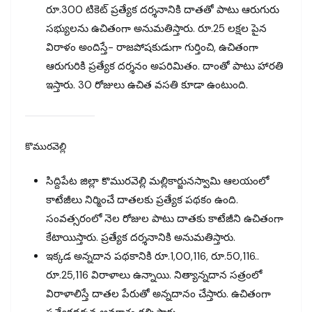
రూ.300 టికెట్‌ ప్రత్యేక దర్శనానికి దాతతో పాటు ఆరుగురు
సభ్యులను ఉచితంగా అనుమతిస్తారు. రూ.25 లక్షల పైన
విరాళం అందిస్తే- రాజపోషకుడుగా గుర్తించి, ఉచితంగా
ఆరుగురికి ప్రత్యేక దర్శనం అపరిమితం. దాంతో పాటు హారతి
ఇస్తారు. 30 రోజులు ఉచిత వసతి కూడా ఉంటుంది.
కొమురవెల్లి
సిద్దిపేట జిల్లా కొమురవెల్లి మల్లికార్జునస్వామి ఆలయంలో
కాటేజీలు నిర్మించే దాతలకు ప్రత్యేక పథకం ఉంది.
సంవత్సరంలో నెల రోజుల పాటు దాతకు కాటేజీని ఉచితంగా
కేటాయిస్తారు. ప్రత్యేక దర్శనానికి అనుమతిస్తారు.
ఇక్కడ అన్నదాన పథకానికి రూ.1,00,116, రూ.50,116..
రూ.25,116 విరాళాలు ఉన్నాయి. నిత్యాన్నదాన సత్రంలో
విరాళాలిస్తే దాతల పేరుతో అన్నదానం చేస్తారు. ఉచితంగా